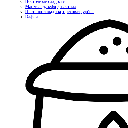
Восточные сладости
Мармелад, зефир, пастила
Паста шоколадная, ореховая, урбеч
Вафли