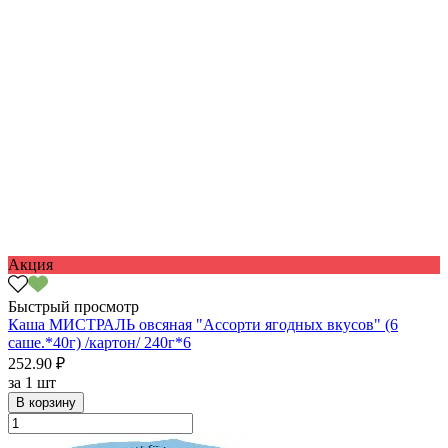
Акция
Быстрый просмотр
Каша МИСТРАЛЬ овсяная "Ассорти ягодных вкусов" (6
саше.*40г) /картон/ 240г*6
252.90 ₽
за
1 шт
В корзину