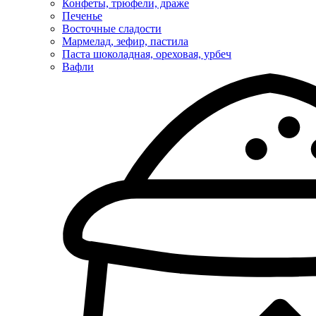
Конфеты, трюфели, драже
Печенье
Восточные сладости
Мармелад, зефир, пастила
Паста шоколадная, ореховая, урбеч
Вафли