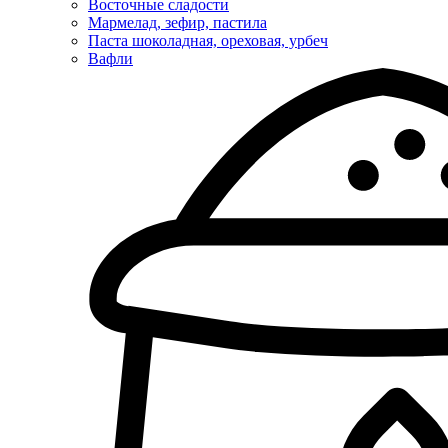
Восточные сладости
Мармелад, зефир, пастила
Паста шоколадная, ореховая, урбеч
Вафли