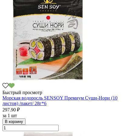
Быстрый просмотр
Морская водоросль SENSOY Премиум Суши-Нори (10
листов) /пакет/ 28г*6
297.90 ₽
за
1 шт
В корзину