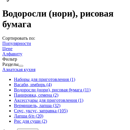
Водоросли (нори), рисовая
бумага
Сортировать по:
Популярности
Цене
Алфавиту
Фильтр
Разделы
Азиатская кухня
Наборы для приготовления
(1)
Васаби, имбирь
(4)
Водоросли (нори), рисовая бумага
(11)
Панировка, семена
(2)
Аксессуары для приготовления
(1)
Вермишель, лапша
(32)
Соус, уксус, заправка
(105)
Лапша б/п
(20)
Рис для суши
(2)