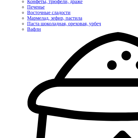
Конфеты, трюфели, драже
Печенье
Восточные сладости
Мармелад, зефир, пастила
Паста шоколадная, ореховая, урбеч
Вафли