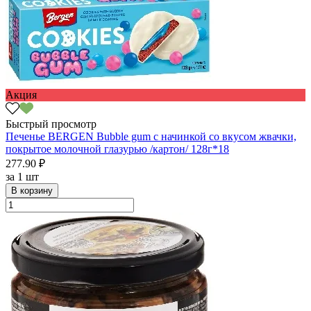
Акция
Быстрый просмотр
Печенье BERGEN Bubble gum с начинкой со вкусом жвачки,
покрытое молочной глазурью /картон/ 128г*18
277.90 ₽
за
1 шт
В корзину