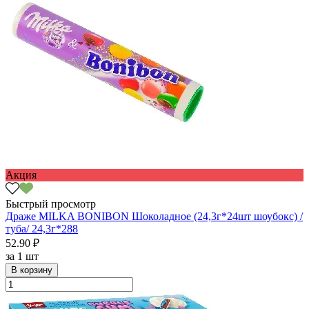
Акция
Быстрый просмотр
Драже MILKA BONIBON Шоколадное (24,3г*24шт шоубокс) /
туба/ 24,3г*288
52.90 ₽
за
1 шт
В корзину