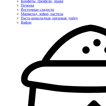
Конфеты, трюфели, драже
Печенье
Восточные сладости
Мармелад, зефир, пастила
Паста шоколадная, ореховая, урбеч
Вафли