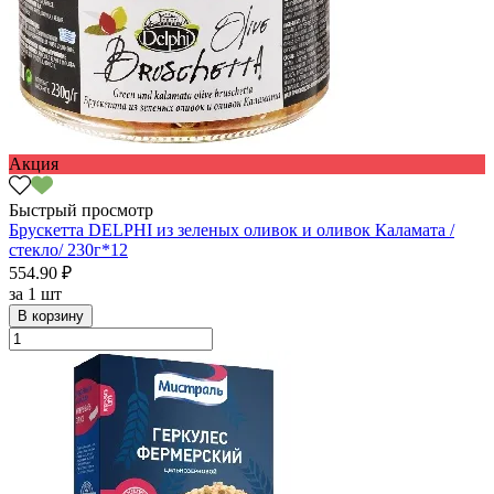
Акция
Быстрый просмотр
Брускетта DELPHI из зеленых оливок и оливок Каламата /
стекло/ 230г*12
554.90 ₽
за
1 шт
В корзину