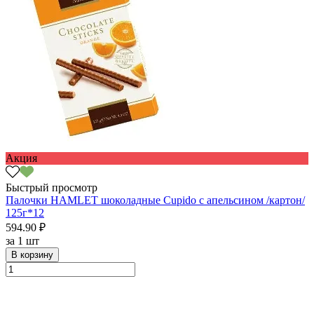
Акция
Быстрый просмотр
Палочки HAMLET шоколадные Cupido с апельсином /картон/
125г*12
594.90 ₽
за
1 шт
В корзину