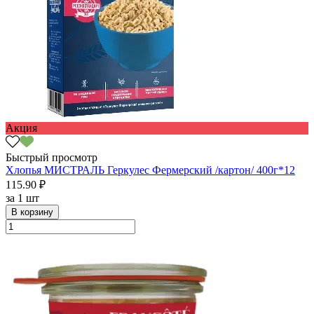
Акция
Быстрый просмотр
Хлопья МИСТРАЛЬ Геркулес Фермерский /картон/ 400г*12
115.90 ₽
за
1 шт
В корзину