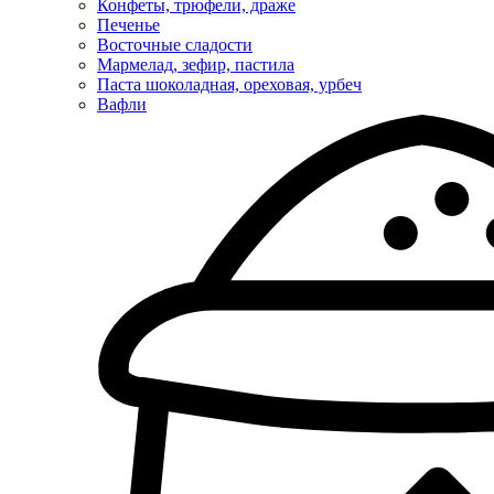
Конфеты, трюфели, драже
Печенье
Восточные сладости
Мармелад, зефир, пастила
Паста шоколадная, ореховая, урбеч
Вафли