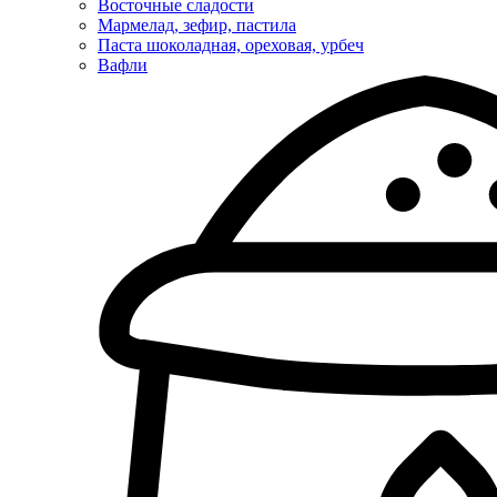
Восточные сладости
Мармелад, зефир, пастила
Паста шоколадная, ореховая, урбеч
Вафли