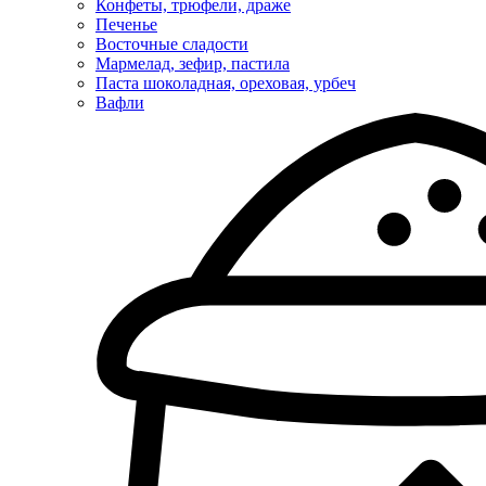
Конфеты, трюфели, драже
Печенье
Восточные сладости
Мармелад, зефир, пастила
Паста шоколадная, ореховая, урбеч
Вафли