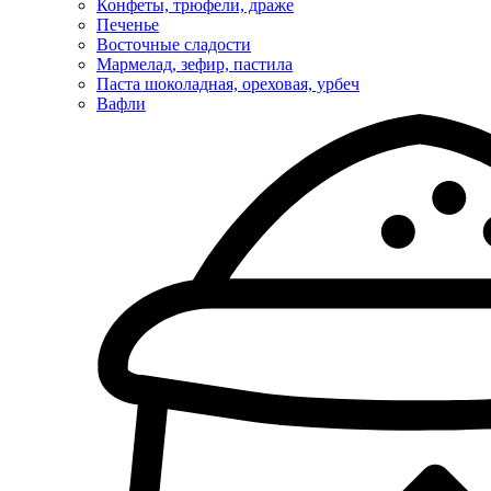
Конфеты, трюфели, драже
Печенье
Восточные сладости
Мармелад, зефир, пастила
Паста шоколадная, ореховая, урбеч
Вафли