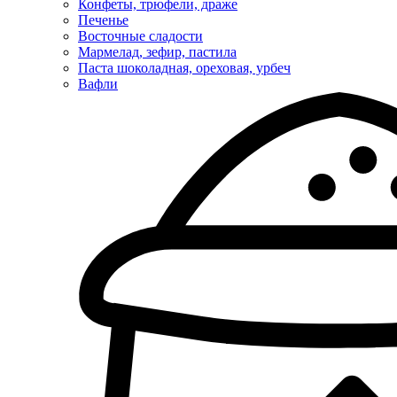
Конфеты, трюфели, драже
Печенье
Восточные сладости
Мармелад, зефир, пастила
Паста шоколадная, ореховая, урбеч
Вафли