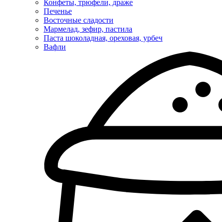
Конфеты, трюфели, драже
Печенье
Восточные сладости
Мармелад, зефир, пастила
Паста шоколадная, ореховая, урбеч
Вафли