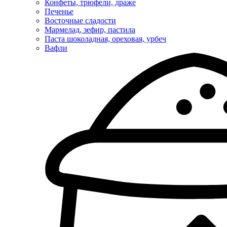
Конфеты, трюфели, драже
Печенье
Восточные сладости
Мармелад, зефир, пастила
Паста шоколадная, ореховая, урбеч
Вафли