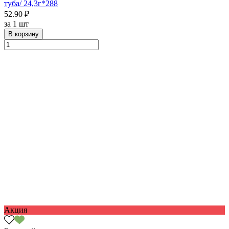
туба/ 24,3г*288
52.90 ₽
за
1 шт
В корзину
Акция