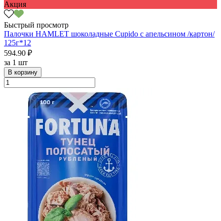
Акция
Быстрый просмотр
Палочки HAMLET шоколадные Cupido с апельсином /картон/
125г*12
594.90 ₽
за
1 шт
В корзину