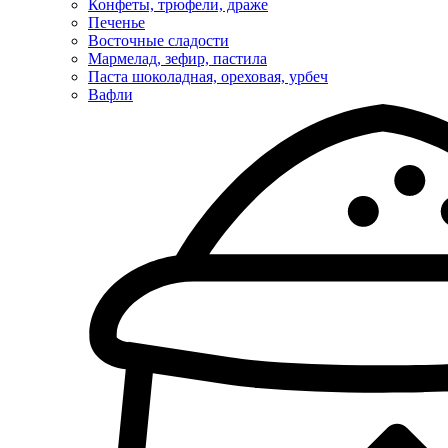
Конфеты, трюфели, драже
Печенье
Восточные сладости
Мармелад, зефир, пастила
Паста шоколадная, ореховая, урбеч
Вафли