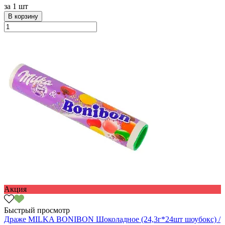
за
1 шт
В корзину
Акция
Быстрый просмотр
Драже MILKA BONIBON Шоколадное (24,3г*24шт шоубокс) /