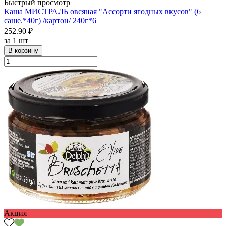
Быстрый просмотр
Каша МИСТРАЛЬ овсяная "Ассорти ягодных вкусов" (6
саше.*40г) /картон/ 240г*6
252.90 ₽
за
1 шт
В корзину
Акция