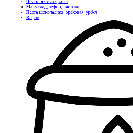
Восточные сладости
Мармелад, зефир, пастила
Паста шоколадная, ореховая, урбеч
Вафли