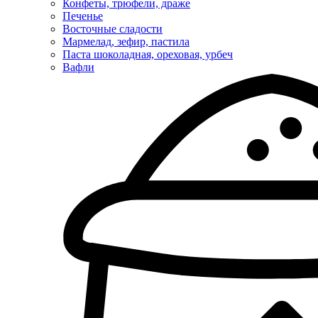
Конфеты, трюфели, драже
Печенье
Восточные сладости
Мармелад, зефир, пастила
Паста шоколадная, ореховая, урбеч
Вафли