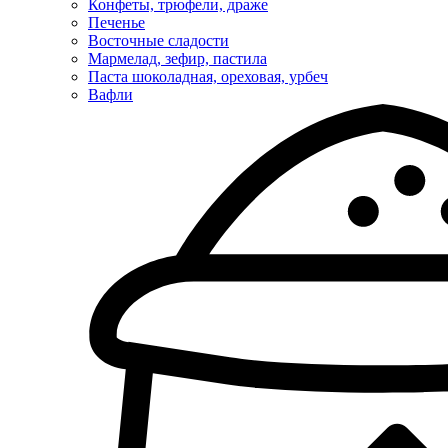
Конфеты, трюфели, драже
Печенье
Восточные сладости
Мармелад, зефир, пастила
Паста шоколадная, ореховая, урбеч
Вафли