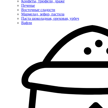
Конфеты, трюфели, драже
Печенье
Восточные сладости
Мармелад, зефир, пастила
Паста шоколадная, ореховая, урбеч
Вафли