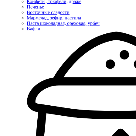
Конфеты, трюфели, драже
Печенье
Восточные сладости
Мармелад, зефир, пастила
Паста шоколадная, ореховая, урбеч
Вафли