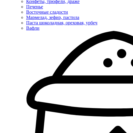
Конфеты, трюфели, драже
Печенье
Восточные сладости
Мармелад, зефир, пастила
Паста шоколадная, ореховая, урбеч
Вафли