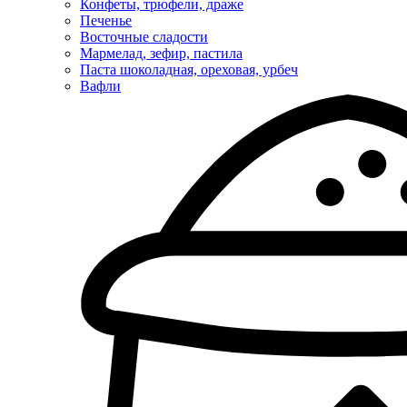
Конфеты, трюфели, драже
Печенье
Восточные сладости
Мармелад, зефир, пастила
Паста шоколадная, ореховая, урбеч
Вафли