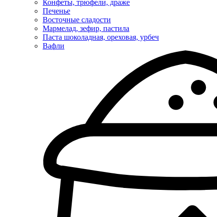
Конфеты, трюфели, драже
Печенье
Восточные сладости
Мармелад, зефир, пастила
Паста шоколадная, ореховая, урбеч
Вафли