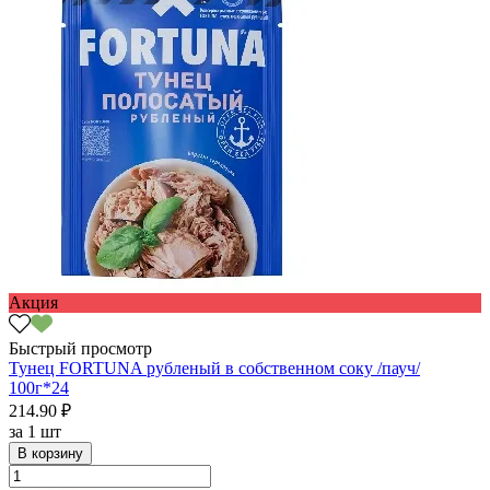
Акция
Быстрый просмотр
Тунец FORTUNA рубленый в собственном соку /пауч/
100г*24
214.90 ₽
за
1 шт
В корзину