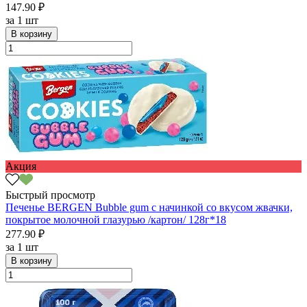
147.90 ₽
за
1 шт
В корзину
Акция
Быстрый просмотр
Печенье BERGEN Bubble gum с начинкой со вкусом жвачки,
покрытое молочной глазурью /картон/ 128г*18
277.90 ₽
за
1 шт
В корзину