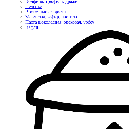
Конфеты, трюфели, драже
Печенье
Восточные сладости
Мармелад, зефир, пастила
Паста шоколадная, ореховая, урбеч
Вафли