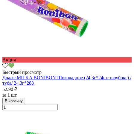
Акция
Быстрый просмотр
Драже MILKA BONIBON Шоколадное (24,3г*24шт шоубокс) /
туба/ 24,3г*288
52.90 ₽
за
1 шт
В корзину