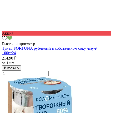
Акция
Быстрый просмотр
Тунец FORTUNA рубленый в собственном соку /пауч/
100г*24
214.90 ₽
за
1 шт
В корзину