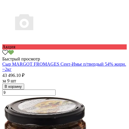
Акция
Быстрый просмотр
Сыр MARGOT FROMAGES Сент-Имье п/твердый 54% жирн.
~2кг
43 496.10 ₽
за
9 шт
В корзину