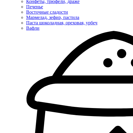
Конфеты, трюфели, драже
Печенье
Восточные сладости
Мармелад, зефир, пастила
Паста шоколадная, ореховая, урбеч
Вафли