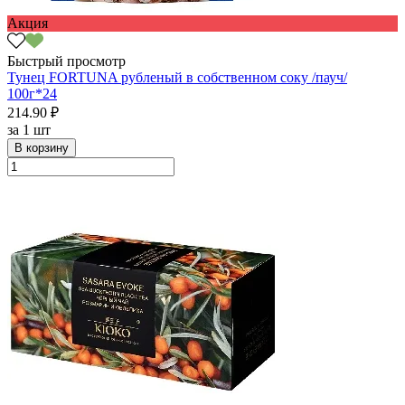
Акция
Быстрый просмотр
Тунец FORTUNA рубленый в собственном соку /пауч/
100г*24
214.90 ₽
за
1 шт
В корзину