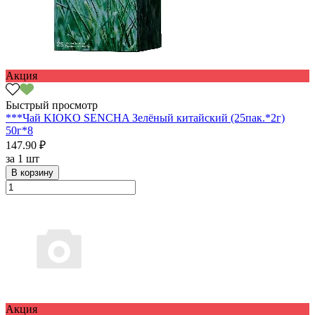
Акция
Быстрый просмотр
***Чай KIOKO SENCHA Зелёный китайский (25пак.*2г)
50г*8
147.90 ₽
за
1 шт
В корзину
Акция