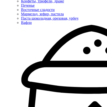
Конфеты, трюфели, драже
Печенье
Восточные сладости
Мармелад, зефир, пастила
Паста шоколадная, ореховая, урбеч
Вафли