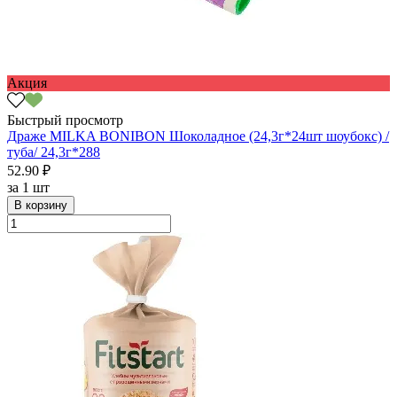
Акция
Быстрый просмотр
Драже MILKA BONIBON Шоколадное (24,3г*24шт шоубокс) /
туба/ 24,3г*288
52.90 ₽
за
1 шт
В корзину