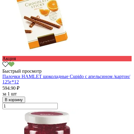
Акция
Быстрый просмотр
Палочки HAMLET шоколадные Cupido с апельсином /картон/
125г*12
594.90 ₽
за
1 шт
В корзину