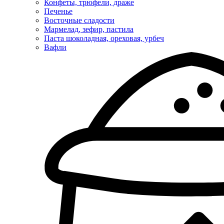
Конфеты, трюфели, драже
Печенье
Восточные сладости
Мармелад, зефир, пастила
Паста шоколадная, ореховая, урбеч
Вафли