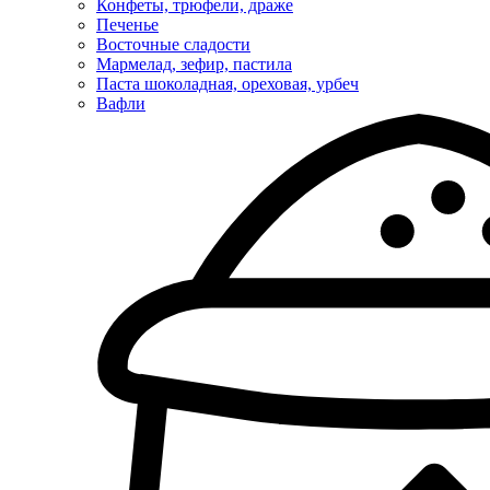
Конфеты, трюфели, драже
Печенье
Восточные сладости
Мармелад, зефир, пастила
Паста шоколадная, ореховая, урбеч
Вафли