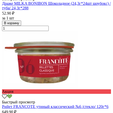
Драже MILKA BONIBON Шоколадное (24,3г*24шт шоубокс) /
туба/ 24,3г*288
52.90 ₽
за
1 шт
В корзину
Акция
Быстрый просмотр
Рийет FRANCOTE утиный классический №6 /стекло/ 120г*6
649.90 ₽