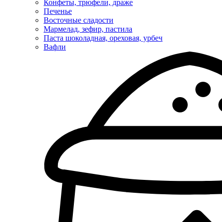
Конфеты, трюфели, драже
Печенье
Восточные сладости
Мармелад, зефир, пастила
Паста шоколадная, ореховая, урбеч
Вафли