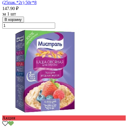
(25пак.*2г) 50г*8
147.90 ₽
за
1 шт
В корзину
Акция