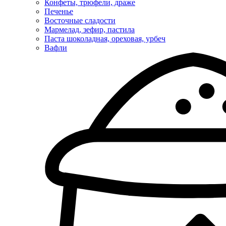
Конфеты, трюфели, драже
Печенье
Восточные сладости
Мармелад, зефир, пастила
Паста шоколадная, ореховая, урбеч
Вафли