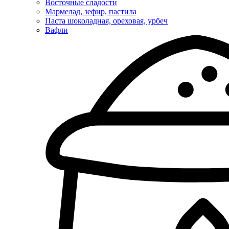
Восточные сладости
Мармелад, зефир, пастила
Паста шоколадная, ореховая, урбеч
Вафли