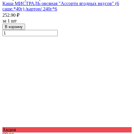
Каша МИСТРАЛЬ овсяная "Ассорти ягодных вкусов" (6
саше.*40г) /картон/ 240г*6
252.90 ₽
за
1 шт
В корзину
Акция