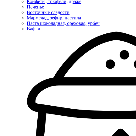
Конфеты, трюфели, драже
Печенье
Восточные сладости
Мармелад, зефир, пастила
Паста шоколадная, ореховая, урбеч
Вафли