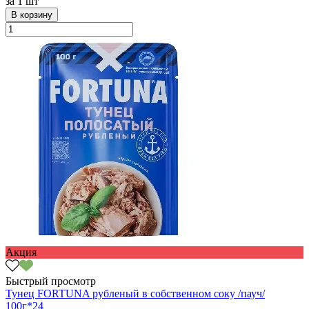
за
1 шт
В корзину
Акция
Быстрый просмотр
Тунец FORTUNA рубленый в собственном соку /пауч/
100г*24