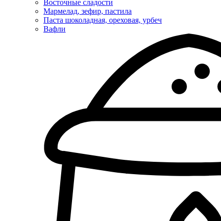
Восточные сладости
Мармелад, зефир, пастила
Паста шоколадная, ореховая, урбеч
Вафли