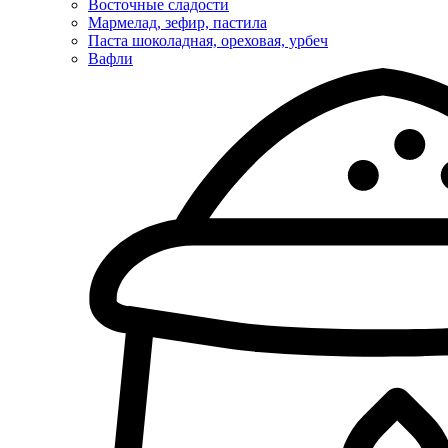
Восточные сладости
Мармелад, зефир, пастила
Паста шоколадная, ореховая, урбеч
Вафли