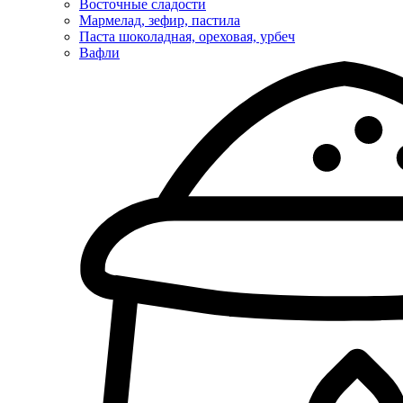
Восточные сладости
Мармелад, зефир, пастила
Паста шоколадная, ореховая, урбеч
Вафли