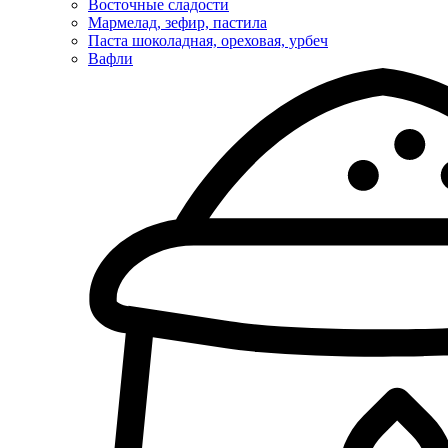
Восточные сладости
Мармелад, зефир, пастила
Паста шоколадная, ореховая, урбеч
Вафли