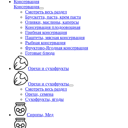
Консервация
Консервация
Смотреть весь раздел
Брускетта, паста, крем паста
Оливки, маслины, каперсы
Консервация плодоовощная
Грибная консервация
Паштеты, мясная консервация
Рыбная консервация
Фруктово-Ягодная консервация
Готовые блюда
Орехи и сухофрукты
Орехи и сухофрукты
Смотреть весь раздел
Орехи, семена
Сухофрукты, ягоды
Сиропы, Мед