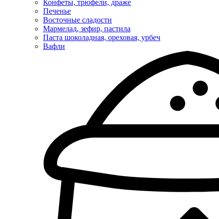
Конфеты, трюфели, драже
Печенье
Восточные сладости
Мармелад, зефир, пастила
Паста шоколадная, ореховая, урбеч
Вафли