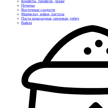
Конфеты, трюфели, драже
Печенье
Восточные сладости
Мармелад, зефир, пастила
Паста шоколадная, ореховая, урбеч
Вафли