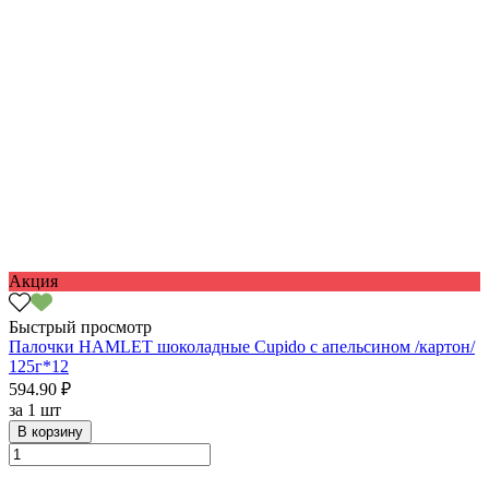
Акция
Быстрый просмотр
Палочки HAMLET шоколадные Cupido с апельсином /картон/
125г*12
594.90 ₽
за
1 шт
В корзину