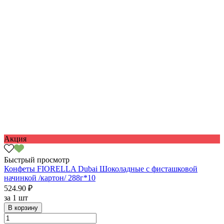
Акция
Быстрый просмотр
Конфеты FIORELLA Dubai Шоколадные с фисташковой
начинкой /картон/ 288г*10
524.90 ₽
за
1 шт
В корзину