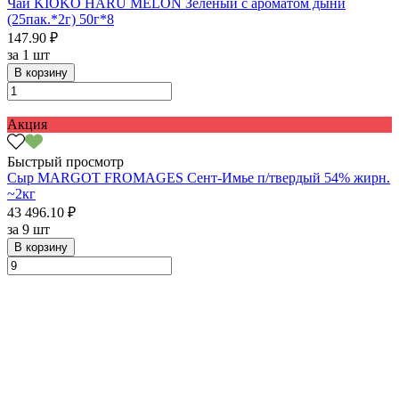
Чай KIOKO HARU MELON Зелёный с ароматом дыни
(25пак.*2г) 50г*8
147.90 ₽
за
1 шт
В корзину
Акция
Быстрый просмотр
Сыр MARGOT FROMAGES Сент-Имье п/твердый 54% жирн.
~2кг
43 496.10 ₽
за
9 шт
В корзину