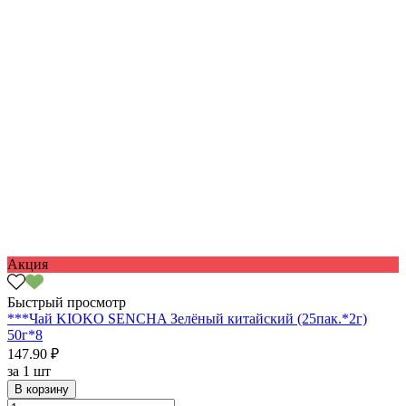
Акция
Быстрый просмотр
***Чай KIOKO SENCHA Зелёный китайский (25пак.*2г)
50г*8
147.90 ₽
за
1 шт
В корзину