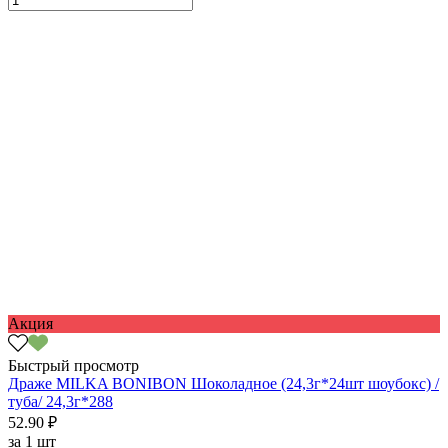
Акция
Быстрый просмотр
Драже MILKA BONIBON Шоколадное (24,3г*24шт шоубокс) /
туба/ 24,3г*288
52.90 ₽
за
1 шт