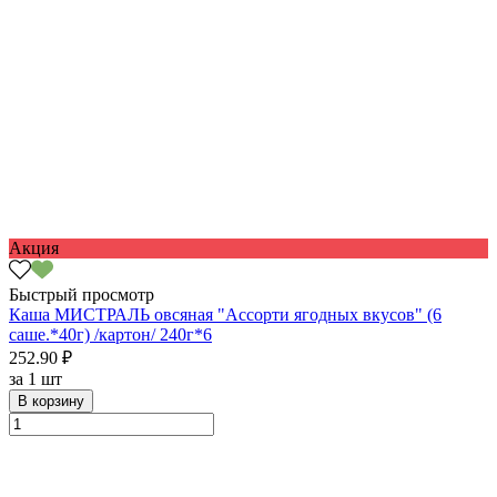
Акция
Быстрый просмотр
Каша МИСТРАЛЬ овсяная "Ассорти ягодных вкусов" (6
саше.*40г) /картон/ 240г*6
252.90 ₽
за
1 шт
В корзину