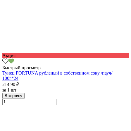
Акция
Быстрый просмотр
Тунец FORTUNA рубленый в собственном соку /пауч/
100г*24
214.90 ₽
за
1 шт
В корзину