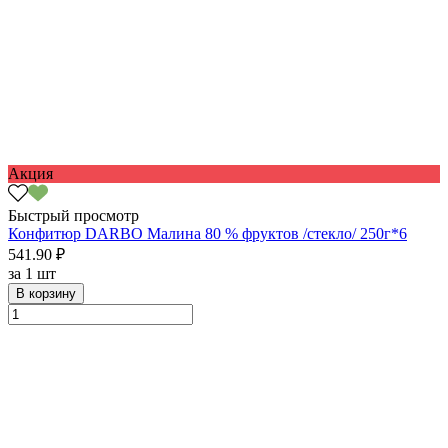
Акция
Быстрый просмотр
Конфитюр DARBO Малина 80 % фруктов /стекло/ 250г*6
541.90 ₽
за
1 шт
В корзину