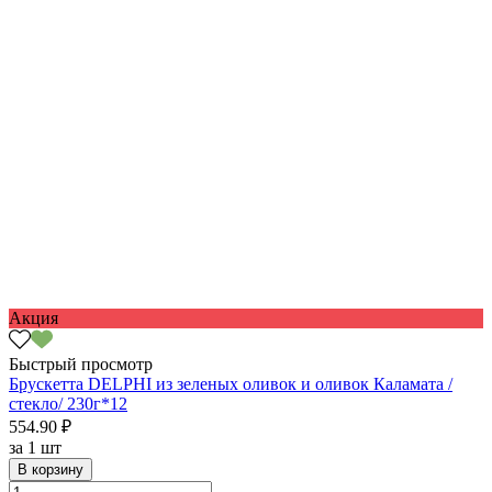
Акция
Быстрый просмотр
Брускетта DELPHI из зеленых оливок и оливок Каламата /
стекло/ 230г*12
554.90 ₽
за
1 шт
В корзину