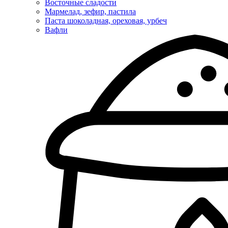
Восточные сладости
Мармелад, зефир, пастила
Паста шоколадная, ореховая, урбеч
Вафли