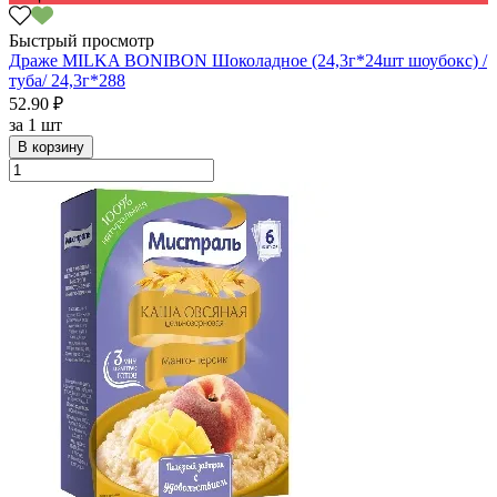
Быстрый просмотр
Драже MILKA BONIBON Шоколадное (24,3г*24шт шоубокс) /
туба/ 24,3г*288
52.90 ₽
за
1 шт
В корзину