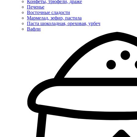
Конфеты, трюфели, драже
Печенье
Восточные сладости
Мармелад, зефир, пастила
Паста шоколадная, ореховая, урбеч
Вафли