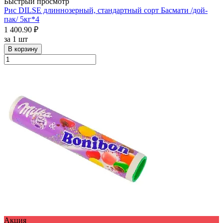
Быстрый просмотр
Рис DILSE длиннозерный, стандартный сорт Басмати /дой-
пак/ 5кг*4
1 400.90 ₽
за
1 шт
В корзину
Акция