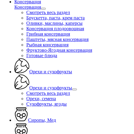
Консервация
Консервация
Смотреть весь раздел
Брускетта, паста, крем паста
Оливки, маслины, каперсы
Консервация плодоовощная
Грибная консервация
Паштеты, мясная консервация
Рыбная консервация
Фруктово-Ягодная консервация
Готовые блюда
Орехи и сухофрукты
Орехи и сухофрукты
Смотреть весь раздел
Орехи, семена
Сухофрукты, ягоды
Сиропы, Мед