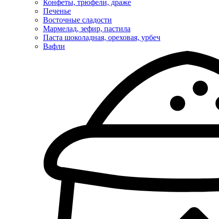
Конфеты, трюфели, драже
Печенье
Восточные сладости
Мармелад, зефир, пастила
Паста шоколадная, ореховая, урбеч
Вафли