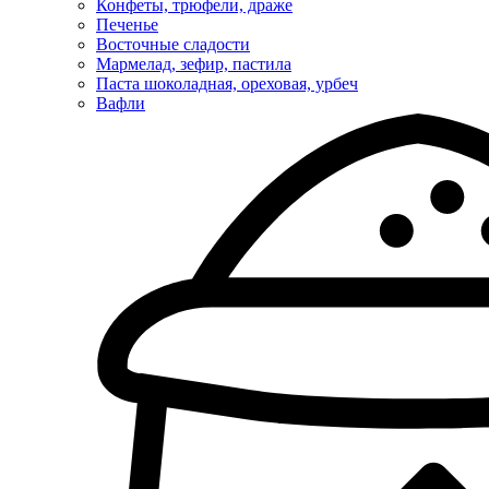
Конфеты, трюфели, драже
Печенье
Восточные сладости
Мармелад, зефир, пастила
Паста шоколадная, ореховая, урбеч
Вафли