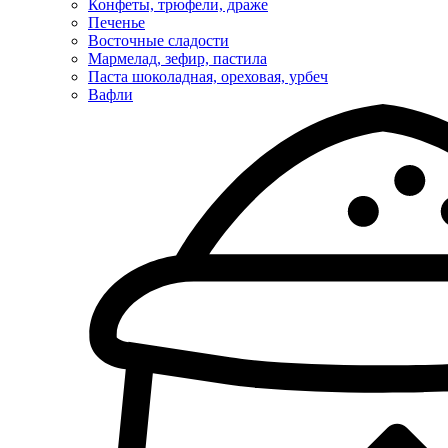
Конфеты, трюфели, драже
Печенье
Восточные сладости
Мармелад, зефир, пастила
Паста шоколадная, ореховая, урбеч
Вафли