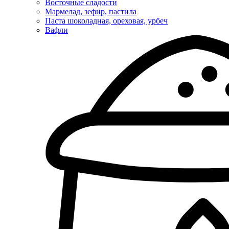
Восточные сладости
Мармелад, зефир, пастила
Паста шоколадная, ореховая, урбеч
Вафли