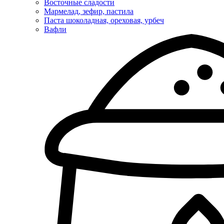
Восточные сладости
Мармелад, зефир, пастила
Паста шоколадная, ореховая, урбеч
Вафли