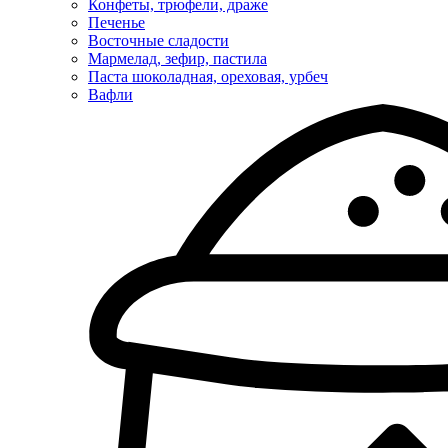
Конфеты, трюфели, драже
Печенье
Восточные сладости
Мармелад, зефир, пастила
Паста шоколадная, ореховая, урбеч
Вафли