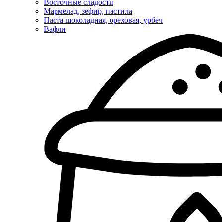
Восточные сладости
Мармелад, зефир, пастила
Паста шоколадная, ореховая, урбеч
Вафли