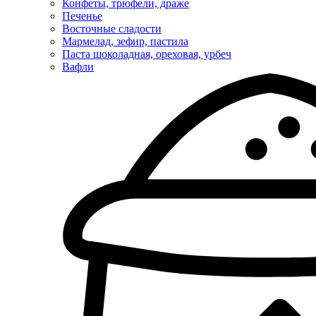
Конфеты, трюфели, драже
Печенье
Восточные сладости
Мармелад, зефир, пастила
Паста шоколадная, ореховая, урбеч
Вафли