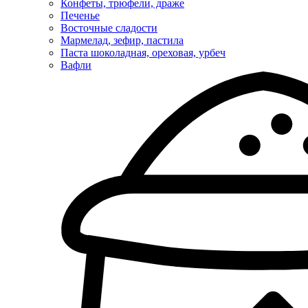
Конфеты, трюфели, драже
Печенье
Восточные сладости
Мармелад, зефир, пастила
Паста шоколадная, ореховая, урбеч
Вафли