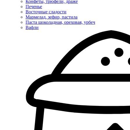
Конфеты, трюфели, драже
Печенье
Восточные сладости
Мармелад, зефир, пастила
Паста шоколадная, ореховая, урбеч
Вафли