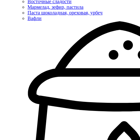
Восточные сладости
Мармелад, зефир, пастила
Паста шоколадная, ореховая, урбеч
Вафли