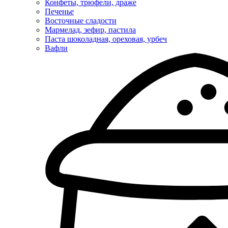
Конфеты, трюфели, драже
Печенье
Восточные сладости
Мармелад, зефир, пастила
Паста шоколадная, ореховая, урбеч
Вафли